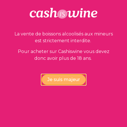
La vente de boissons alcoolisés aux mineurs
est strictement interdite.
Pour acheter sur Cashiswine vous devez
donc avoir plus de 18 ans.
AJOUTER AU PANIER
Saint Emilion
Je suis majeur
Baron Philippe de Rothschild – Mise de la
Baronnie
2006
24,00
€