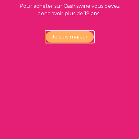
6.3. Gestion des identifiants
Pour acheter sur Cashiswine vous devez
donc avoir plus de 18 ans.
Le MEMBRE recevra à l’adresse de
messagerie électronique renseignée dans
Je suis majeur
son formulaire d’inscription, la confirmation
de son inscription.
Une fois inscrit, le MEMBRE devra se rendre
sur le SITE et se connecter avec ses
IDENTIFIANTS.
Le MEMBRE pourra modifier son mot de
passe à tout moment, via l’onglet « Mon
Compte » en cliquant sur « modifier mon
mot de passe ».
En cas de perte ou d’oubli du mot de
passe, le MEMBRE pourra cliquer à tout
moment sur le lien « Mot de passe perdu ?