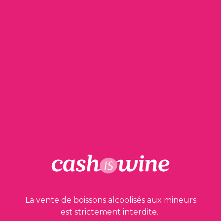
personnelles via son COMPTE.
CASHISWINE n’incite pas à la
consommation d’alcool. CASHISWINE
ne demande pas aux UTILISATEURS
leur préférence en matière de vin
mais uniquement d’apporter des
réponses aux questions techniques.
Le MEMBRE s’engage à fournir à
CASHISWINE des données exactes, loyales
et à jour, qui ne portent pas atteinte, à
quelque titre que ce soit, aux droits des
tiers.
Le MEMBRE s’engage à communiquer à
CASHISWINE toute mise à jour nécessaire
des données communiquées lors de son
inscription.
La vente de boissons alcoolisés aux mineurs
est strictement interdite.