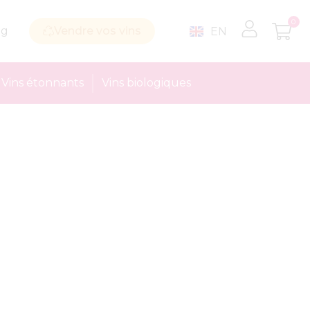
0
og
Vendre vos vins
EN
Vins étonnants
Vins biologiques