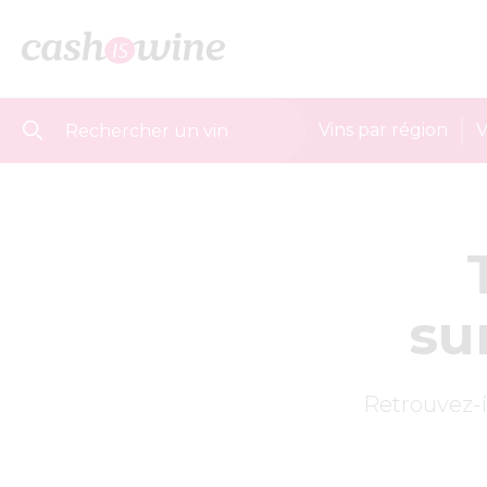
Vins par région
V
su
Retrouvez-i