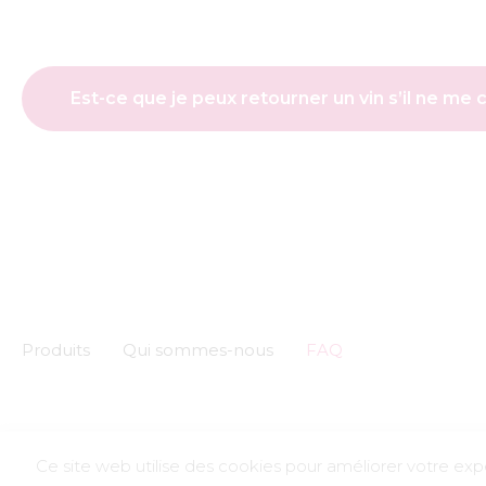
Est-ce que je peux retourner un vin s’il ne me 
Produits
Qui sommes-nous
FAQ
CGU
CGV
PDC
Mentions légales
Ce site web utilise des cookies pour améliorer votre expé
L’abus d’alc