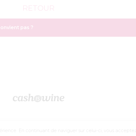
RETOUR
convient pas ?
©2026 – Cashiswine
rience. En continuant de naviguer sur celui-ci, vous acceptez l
ool est dangereux pour la santé, à consommer avec modération