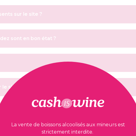
nts sur le site ?
dez sont en bon état ?
le site ?
COMMANDE
La vente de boissons alcoolisés aux mineurs est
strictement interdite.
est-il passé ?