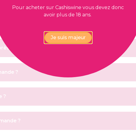
Pour acheter sur Cashiswine vous devez donc
avoir plus de 18 ans.
s l’avoir payée ?
Je suis majeur
ès l’avoir payée ?
mmande ?
e ?
ommande ?