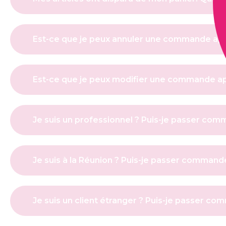
Est-ce que je peux annuler une commande aprè
Est-ce que je peux modifier une commande apr
Je suis un professionnel ? Puis-je passer co
Je suis à la Réunion ? Puis-je passer command
Je suis un client étranger ? Puis-je passer c