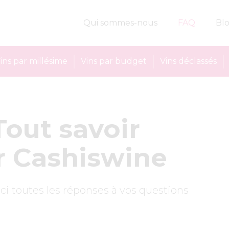
Qui sommes-nous
FAQ
Bl
ins par millésime
Vins par budget
Vins déclassés
Tout savoir
r Cashiswine
ci toutes les réponses à vos questions