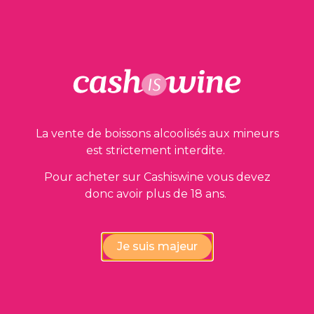
La vente de boissons alcoolisés aux mineurs
est strictement interdite.
Pour acheter sur Cashiswine vous devez
donc avoir plus de 18 ans.
Je suis majeur
AJOUTER AU PANIER
Saint Emilion
Château La Chapelle
2020