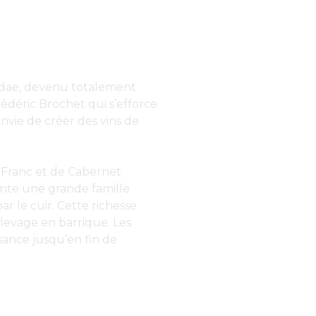
lidae, devenu totalement
rédéric Brochet qui s’efforce
nvie de créer des vins de
t Franc et de Cabernet
ente une grande famille
ar le cuir. Cette richesse
élevage en barrique. Les
sance jusqu’en fin de