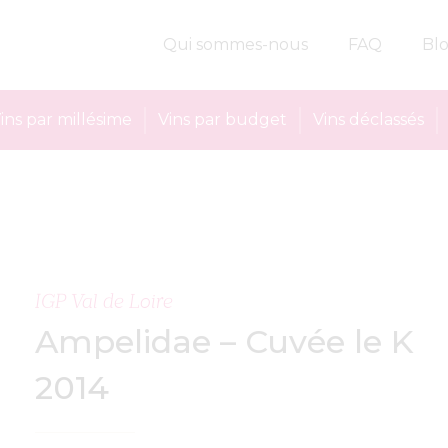
Qui sommes-nous
FAQ
Bl
ins par millésime
Vins par budget
Vins déclassés
IGP Val de Loire
Ampelidae – Cuvée le K
2014