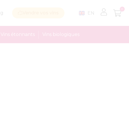
0
og
Vendre vos vins
EN
Vins étonnants
Vins biologiques