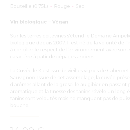
Bouteille (0,75L)
Rouge
Sec
Vin biologique – Végan
Sur les terres poitevines s’étend le Domaine Ampe
biologique depuis 2007. Il est né de la volonté de F
à concilier le respect de l’environnement avec son e
caractère à patir de cépages anciens.
La Cuvée le K est issu de vieilles vignes de Caberne
Sauvignon. Issue de cet assemblage, la cuvée prés
d’arômes allant de la groseille au gibier en passant p
aromatique et la finesse des tanins révèle un long 
tanins sont veloutés mais ne manquent pas de puis
bouche.