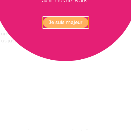
avoir plus de 18 ans.
Je suis majeur
 immédiate,
Paiement 100%
lus juste
confidentiel et sécurisé