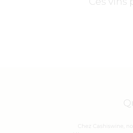
Ces vins 
Q
Chez Cashiswine, nou