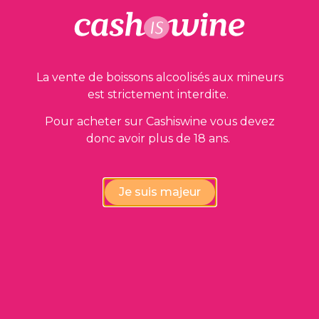
La vente de boissons alcoolisés aux mineurs
est strictement interdite.
Pour acheter sur Cashiswine vous devez
donc avoir plus de 18 ans.
AJOUTER AU PANIER
Pommard Premier Cru
Je suis majeur
Château de Corton André
2011
55,00
€