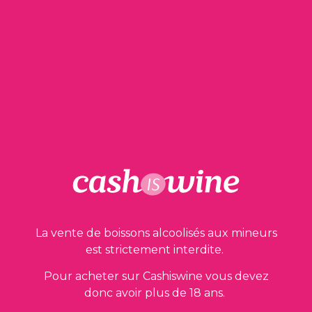
45,00
€
1 en stock
AJOUTER AU PANIER
La vente de boissons alcoolisés aux mineurs
Nos garanties
est strictement interdite.
Pour acheter sur Cashiswine vous devez
donc avoir plus de 18 ans.