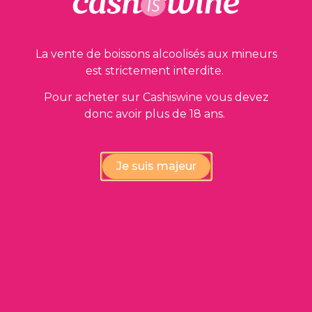
Domaine Edgard Régnault
1996
La vente de boissons alcoolisés aux mineurs
36,00
€
est strictement interdite.
Pour acheter sur Cashiswine vous devez
donc avoir plus de 18 ans.
Je suis majeur