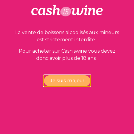
La vente de boissons alcoolisés aux mineurs
est strictement interdite.
Pour acheter sur Cashiswine vous devez
donc avoir plus de 18 ans.
AJOUTER AU PANIER
Champagne Millésimé
Je suis majeur
Moët & Chandon
2015
50,00
€