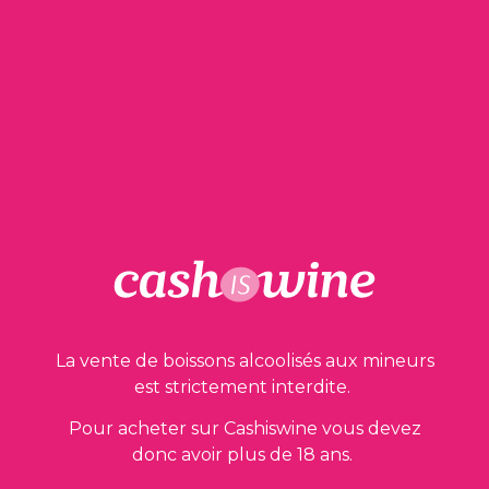
210,00
€
1 en stock
AJOUTER AU PANIER
La vente de boissons alcoolisés aux mineurs
Nos garanties
est strictement interdite.
Pour acheter sur Cashiswine vous devez
donc avoir plus de 18 ans.