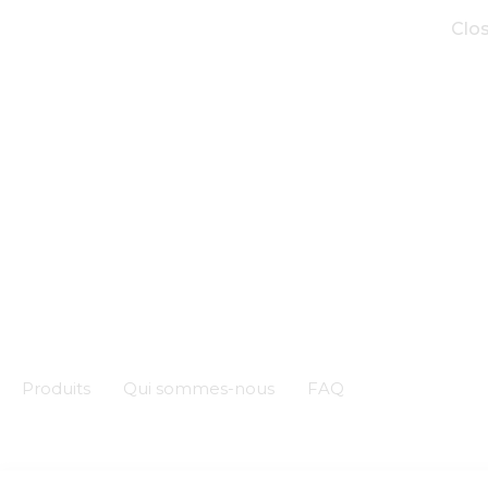
Clo
Produits
Qui sommes-nous
FAQ
CGU
CGV
PDC
Mentions légales