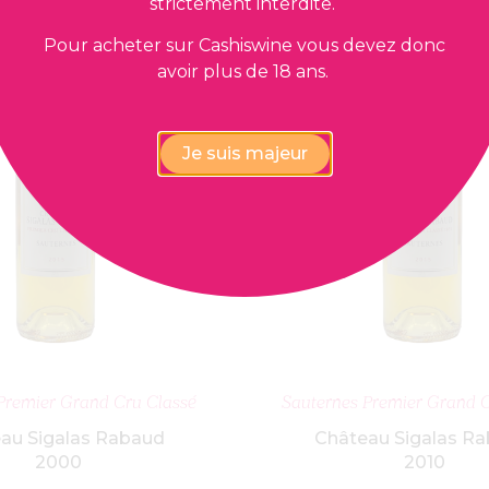
strictement interdite.
Pour acheter sur Cashiswine vous devez donc
avoir plus de 18 ans.
Je suis majeur
OUTER AU PANIER
AJOUTER AU PA
Premier Grand Cru Classé
Sauternes Premier Grand C
au Sigalas Rabaud
Château Sigalas R
2000
2010