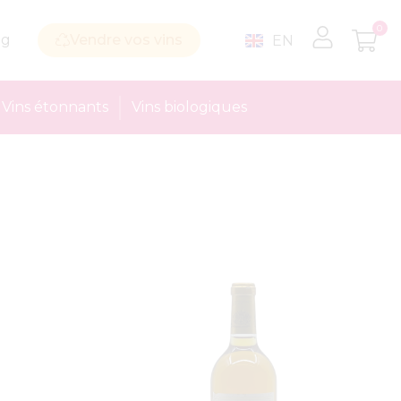
0
og
Vendre vos vins
EN
Vins étonnants
Vins biologiques