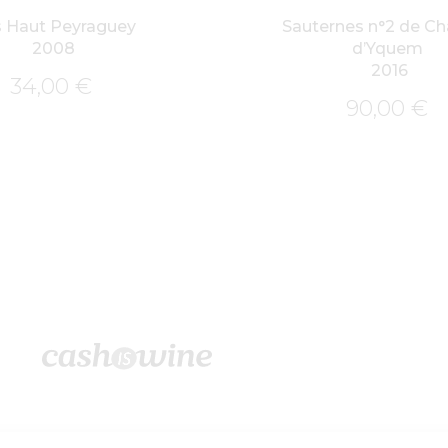
s Haut Peyraguey
Sauternes n°2 de C
2008
d’Yquem
2016
34,00
€
90,00
€
©2026 – Cashiswine