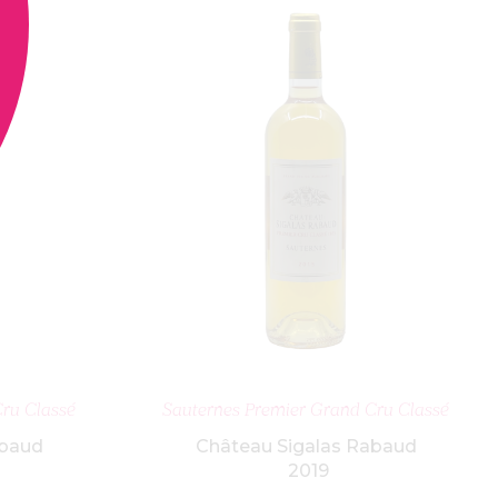
NIER
AJOUTER AU PANIER
ru Classé
Sauternes Premier Grand Cru Classé
abaud
Château Sigalas Rabaud
2019