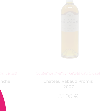
NIER
AJOUTER AU PANIER
ru Classé
Sauternes Premier Grand Cru Classé
anche
Château Rabaud Promis
2007
35,00
€