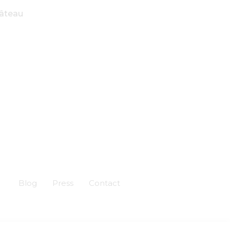
hâteau
Blog
Press
Contact
Création :
Skuadron