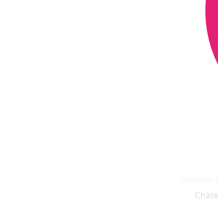
AJ
Sauternes 
Châte