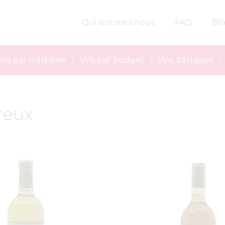
Qui sommes-nous
FAQ
Bl
ins par millésime
Vins par budget
Vins déclassés
reux