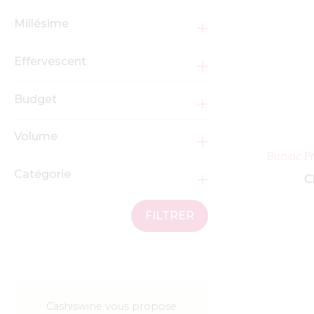
Millésime
Effervescent
Budget
Volume
AJ
Barsac P
Catégorie
C
FILTRER
Cashiswine vous propose