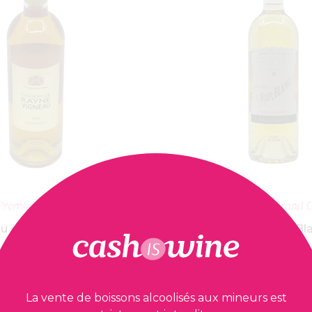
OUTER AU PANIER
AJOUTER AU PA
Premier Grand Cru Classé
Sauternes Premier Grand C
u de Rayne Vigneau
Château La Tour Bl
2009
2019
36,00
€
29,90
€
La vente de boissons alcoolisés aux mineurs est