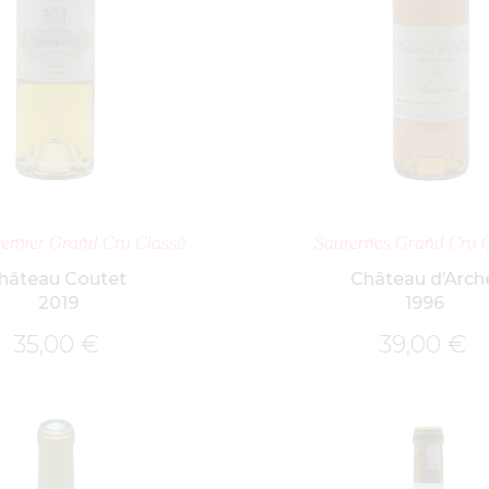
OUTER AU PANIER
AJOUTER AU PA
remier Grand Cru Classé
Sauternes Grand Cru 
hâteau Coutet
Château d’Arch
2019
1996
35,00
€
39,00
€