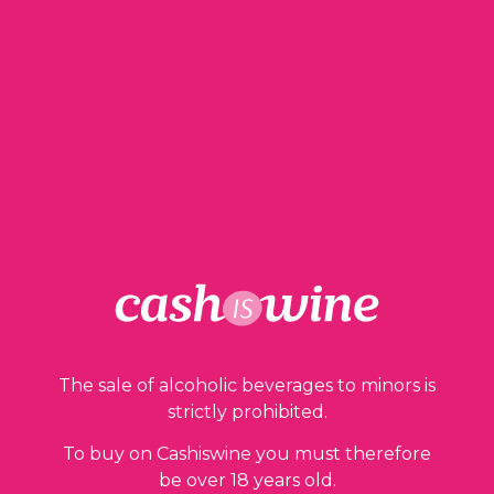
ADD TO BASKET
Pouilly Vinzelles
Domaine Edgard Régnault
2014
The sale of alcoholic beverages to minors is
26,00
€
strictly prohibited.
To buy on Cashiswine you must therefore
be over 18 years old.