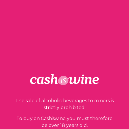
ADD TO BASKET
Nuits Saint Georges
Domaine du Clos des Poulettes
2018
The sale of alcoholic beverages to minors is
38,00
€
strictly prohibited.
To buy on Cashiswine you must therefore
be over 18 years old.