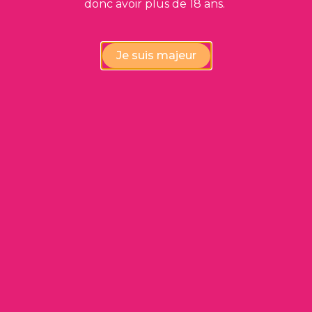
donc avoir plus de 18 ans.
Cashiswine vous propose également des vins
déclassés à des prix très intéressants !
Je suis majeur
Voir les vins déclassés
Produits
Qui sommes-nous