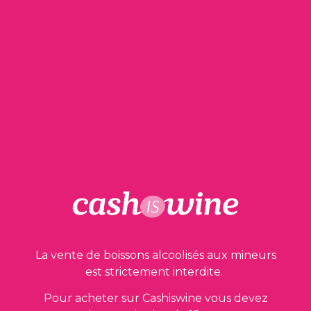
AJOUTER AU PANIER
Saint Chinian
Domaine Borie la Vitarèle
2014
12,50
€
La vente de boissons alcoolisés aux mineurs
est strictement interdite.
Pour acheter sur Cashiswine vous devez