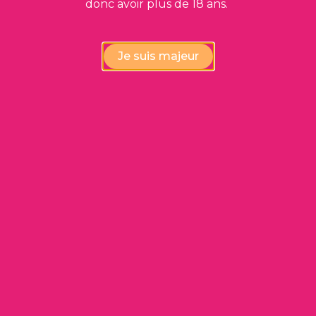
donc avoir plus de 18 ans.
Cashiswine vous propose également des vins
déclassés à des prix très intéressants !
Je suis majeur
Voir les vins déclassés
Produits
Qui sommes-nous