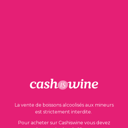
AJOUTER AU PANIER
Bourgogne Chardonnay
Domaine Laroche
1996
28,00
€
La vente de boissons alcoolisés aux mineurs
est strictement interdite.
Pour acheter sur Cashiswine vous devez