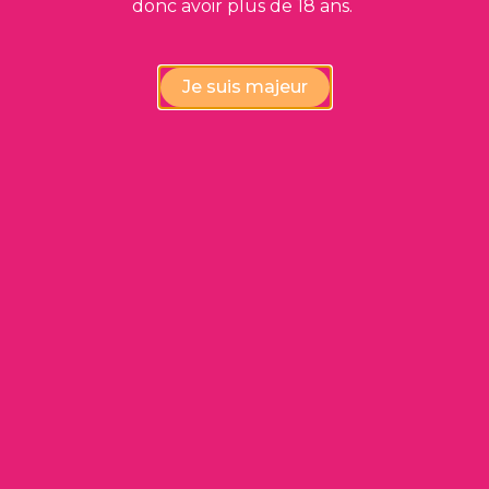
donc avoir plus de 18 ans.
Cashiswine vous propose également des vins
déclassés à des prix très intéressants !
Je suis majeur
Voir les vins déclassés
Produits
Qui sommes-nous