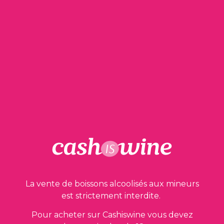
AJOUTER AU PANIER
Arbois Pupillin – Savagnin
Domaine Désiré Petit et Fils
1999
28,00
€
La vente de boissons alcoolisés aux mineurs
est strictement interdite.
Pour acheter sur Cashiswine vous devez