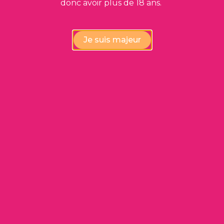
donc avoir plus de 18 ans.
Cashiswine vous propose également des vins
déclassés à des prix très intéressants !
Je suis majeur
Voir les vins déclassés
Produits
Qui sommes-nous