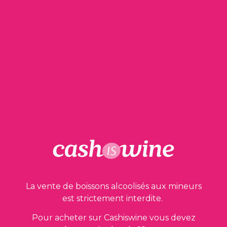
AJOUTER AU PANIER
Saint Julien
La Réserve de Léoville Barton
2013
180,00
€
La vente de boissons alcoolisés aux mineurs
est strictement interdite.
Pour acheter sur Cashiswine vous devez