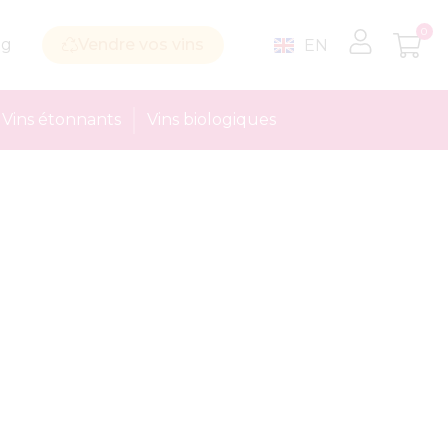
0
og
Vendre vos vins
EN
Vins étonnants
Vins biologiques