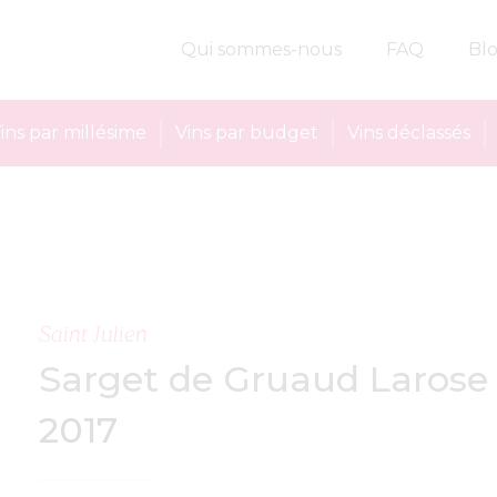
Qui sommes-nous
FAQ
Bl
ins par millésime
Vins par budget
Vins déclassés
Saint Julien
Sarget de Gruaud Larose
2017