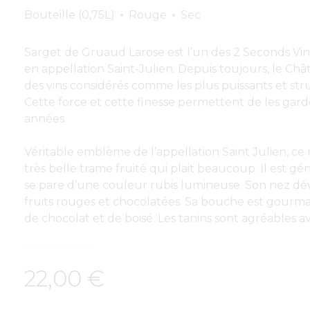
Bouteille (0,75L)
Rouge
Sec
Sarget de Gruaud Larose est l’un des 2 Seconds V
en appellation Saint-Julien. Depuis toujours, le C
des vins considérés comme les plus puissants et stru
Cette force et cette finesse permettent de les g
années.
Véritable emblème de l’appellation Saint Julien, c
très belle trame fruité qui plait beaucoup. Il est 
se pare d’une couleur rubis lumineuse. Son nez dév
fruits rouges et chocolatées. Sa bouche est gour
de chocolat et de boisé. Les tanins sont agréables 
22,00
€