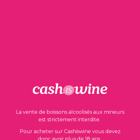
45,00
€
1 en stock
AJOUTER AU PANIER
La vente de boissons alcoolisés aux mineurs
est strictement interdite.
Nos garanties
Pour acheter sur Cashiswine vous devez
donc avoir plus de 18 ans.