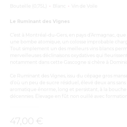
Bouteille (0,75L)
Blanc
Vin de Voile
Le Ruminant des Vignes
C’est à Montréal-du-Gers, en pays d’Armagnac, que 
une bombe atomique, un colosse improbable charg
Tout simplement un des meilleurs vins blancs perm
merveilleuses déclinaisons oxydatives qui fleurissent
notamment dans cette Gascogne si chère à Domin
Ce Ruminant des Vignes, issu du cépage gros mans
d’où un peu de sucre résiduel, élevé deux ans sans 
aromatique énorme, long et persistant, à la bouche
décennies. Élevage en fût non ouillé avec formation
47,00
€