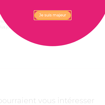
Je suis majeur
 immédiate,
Paiement 100%
lus juste
confidentiel et sécurisé
pourraient vous intéresser