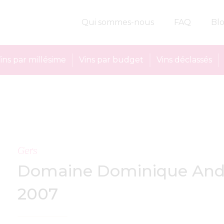
Qui sommes-nous
FAQ
Bl
ins par millésime
Vins par budget
Vins déclassés
Gers
Domaine Dominique And
2007