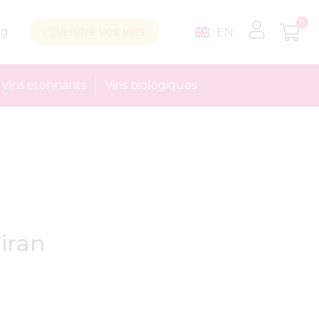
0
og
Vendre vos vins
EN
Vins étonnants
Vins biologiques
iran