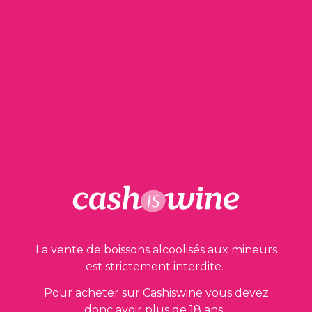
65,00
€
1 en stock
AJOUTER AU PANIER
La vente de boissons alcoolisés aux mineurs
est strictement interdite.
Nos garanties
Pour acheter sur Cashiswine vous devez
donc avoir plus de 18 ans.