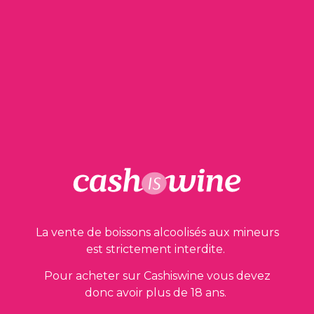
43,00
€
1 en stock
AJOUTER AU PANIER
La vente de boissons alcoolisés aux mineurs
Nos garanties
est strictement interdite.
Pour acheter sur Cashiswine vous devez
donc avoir plus de 18 ans.