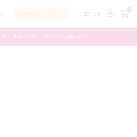
0
og
Vendre vos vins
EN
Vins étonnants
Vins biologiques