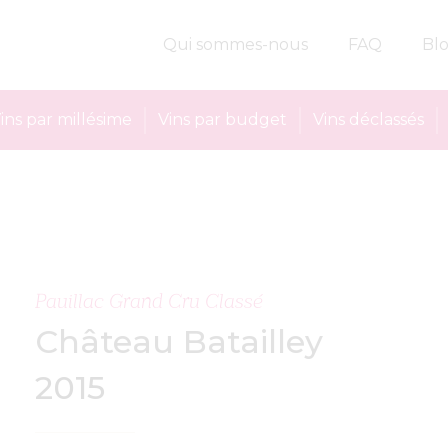
Qui sommes-nous
FAQ
Bl
ins par millésime
Vins par budget
Vins déclassés
Pauillac Grand Cru Classé
Château Batailley
2015