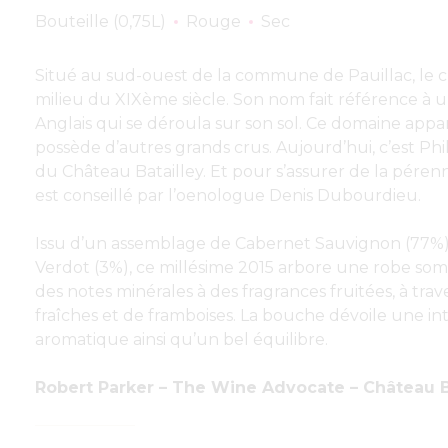
Bouteille (0,75L)
Rouge
Sec
Situé au sud-ouest de la commune de Pauillac, le 
milieu du XIXème siècle. Son nom fait référence à u
Anglais qui se déroula sur son sol. Ce domaine appart
possède d’autres grands crus. Aujourd’hui, c’est Phil
du Château Batailley. Et pour s’assurer de la pérennit
est conseillé par l’oenologue Denis Dubourdieu.
Issu d’un assemblage de Cabernet Sauvignon (77%),
Verdot (3%), ce millésime 2015 arbore une robe somb
des notes minérales à des fragrances fruitées, à tr
fraîches et de framboises. La bouche dévoile une i
aromatique ainsi qu’un bel équilibre.
Robert Parker – The Wine Advocate – Château Ba