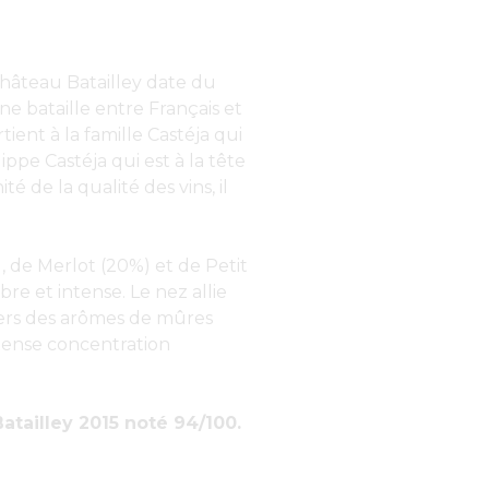
château Batailley date du
ne bataille entre Français et
ient à la famille Castéja qui
ippe Castéja qui est à la tête
é de la qualité des vins, il
 de Merlot (20%) et de Petit
re et intense. Le nez allie
avers des arômes de mûres
ntense concentration
tailley 2015 noté 94/100.