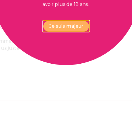
avoir plus de 18 ans.
Je suis majeur
 immédiate,
Paiement 100%
lus juste
confidentiel et sécurisé