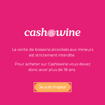
AJOUTER AU PANIER
Beaune Premier Cru
Maison Louis Jadot
2017
190,00
€
La vente de boissons alcoolisés aux mineurs
est strictement interdite.
Pour acheter sur Cashiswine vous devez
donc avoir plus de 18 ans.
Je suis majeur