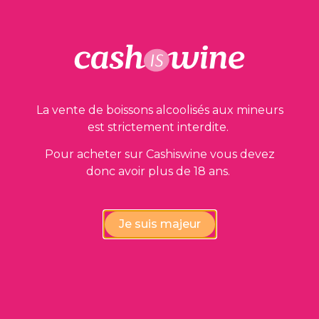
La vente de boissons alcoolisés aux mineurs
Vérification de la conformité
est strictement interdite.
des vins par nos experts
Pour acheter sur Cashiswine vous devez
donc avoir plus de 18 ans.
Je suis majeur
Disponibilité immédiate,
au prix le plus juste