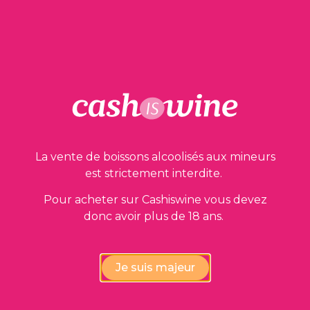
Nos garanties
La vente de boissons alcoolisés aux mineurs
est strictement interdite.
Pour acheter sur Cashiswine vous devez
donc avoir plus de 18 ans.
Vérification de la conformité
des vins par nos experts
Je suis majeur