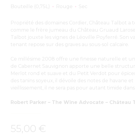
Bouteille (0,75L)
Rouge
Sec
Propriété des domaines Cordier, Château Talbot a t
comme le frère jumeau du Château Gruaud Larose. S
Talbot jouxte les vignes de Léoville Poyferré. Son v
tenant repose sur des graves au sous-sol calcaire.
Ce millésime 2008 offre une finesse naturelle et un
de Cabernet Sauvignon apporte une belle structu
Merlot rond et suave et du Petit Verdot pour épice
des tanins soyeux, il dévoile des notes de havane e
vieillissement, il ne sera pas pour autant timide dans
R
obert Parker – The Wine Advocate – Château T
55,00
€