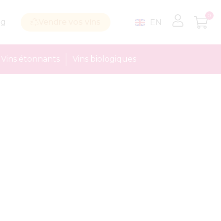
0
og
Vendre vos vins
EN
Vins étonnants
Vins biologiques