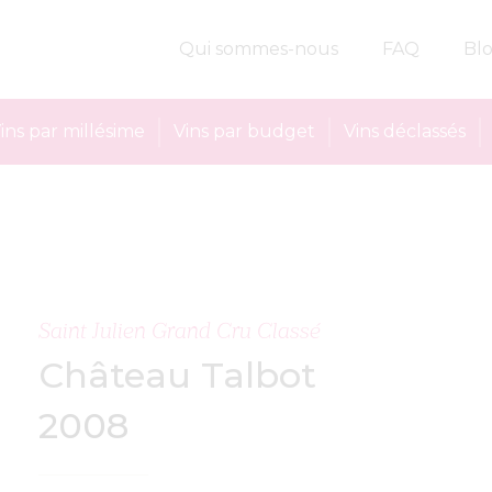
Qui sommes-nous
FAQ
Bl
ins par millésime
Vins par budget
Vins déclassés
Saint Julien Grand Cru Classé
Château Talbot
2008