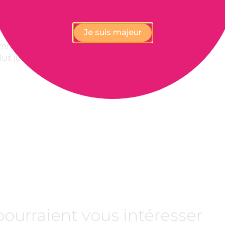
Je suis majeur
 immédiate,
Paiement 100%
lus juste
confidentiel et sécurisé
pourraient vous intéresser