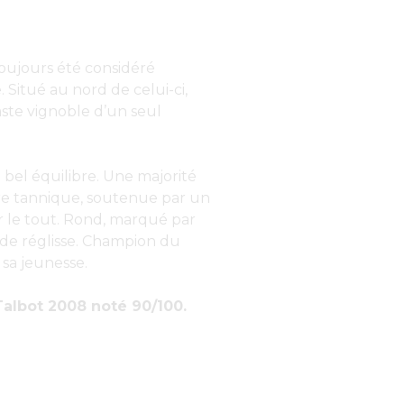
oujours été considéré
itué au nord de celui-ci,
aste vignoble d’un seul
 bel équilibre. Une majorité
re tannique, soutenue par un
r le tout. Rond, marqué par
t de réglisse. Champion du
 sa jeunesse.
albot 2008 noté 90/100.