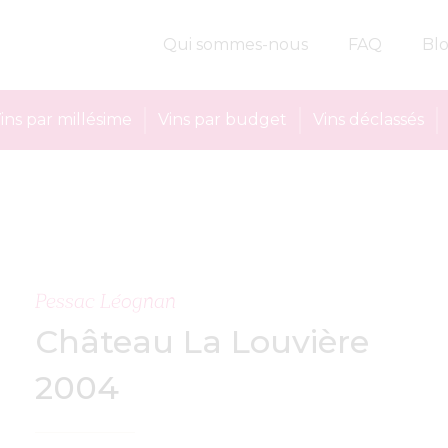
Qui sommes-nous
FAQ
Bl
ins par millésime
Vins par budget
Vins déclassés
Pessac Léognan
Château La Louvière
2004