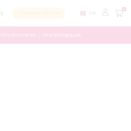
0
og
Vendre vos vins
EN
Vins étonnants
Vins biologiques