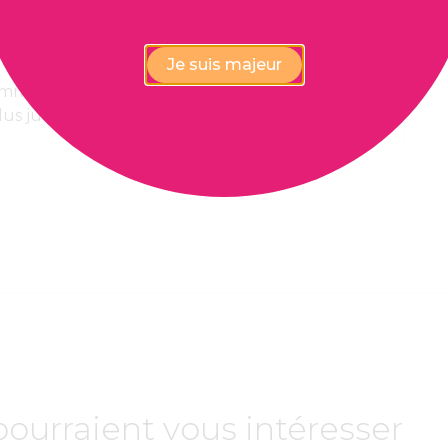
Je suis majeur
 immédiate,
Paiement 100%
lus juste
confidentiel et sécurisé
pourraient vous intéresser