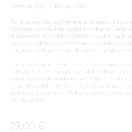
Bouteille (0,75L)
Rouge
Sec
Riche de sept siècles d’histoire, le Château La Louvi
Bordeaux, au cœur de l’appellation Pessac-Léognan
achète cette splendide propriété. Aujourd’hui, d’u
vignoble, limitrophe de Château Carbonnieux et Châ
sur un sol varié, graveleux, siliceux ou calcaire en b
Issus majoritairement de Cabernet Sauvignon, ce mil
puissant. C’est un exemple parfait de l’élégance et d
grands terroirs de Bordeaux savent donner avec ce
l’équilibre subtil entre la profondeur des fruits noir
délicate d’un grand vin. C’est une valeur sûre qui a
dans le temps.
23,00
€