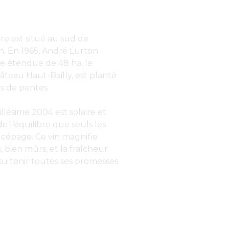
ère est situé au sud de
. En 1965, André Lurton
ne étendue de 48 ha, le
teau Haut-Bailly, est planté
as de pentes.
lésime 2004 est solaire et
e l’équilibre que seuls les
 cépage. Ce vin magnifie
s, bien mûrs, et la fraîcheur
 su tenir toutes ses promesses