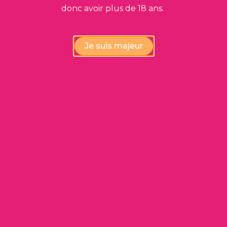
donc avoir plus de 18 ans.
Je suis majeur
Vérification de la conformité
des vins par nos experts
Disponibilité immédiate,
au prix le plus juste