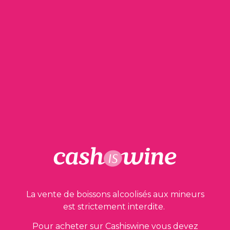
Etiquette
tachée
Contre étiquette tachée
28,00
€
23,00
€
1 en stock
AJOUTER AU PANIER
La vente de boissons alcoolisés aux mineurs
est strictement interdite.
Nos garanties
Pour acheter sur Cashiswine vous devez