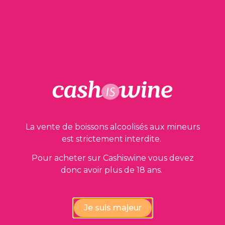
La vente de boissons alcoolisés aux mineurs
est strictement interdite.
Pour acheter sur Cashiswine vous devez
donc avoir plus de 18 ans.
AJOUTER AU PANIER
Côtes du Rhône Villages
Je suis majeur
Domaine du Parandou