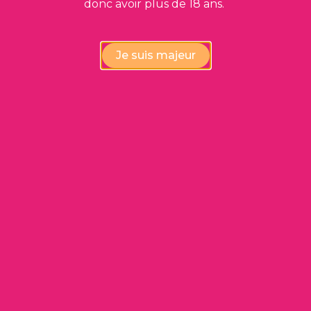
donc avoir plus de 18 ans.
Cashiswine vous propose également des vins
déclassés à des prix très intéressants !
Je suis majeur
Voir les vins déclassés
Produits
Qui sommes-nous