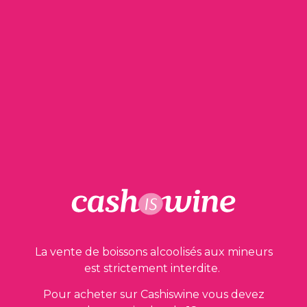
AJOUTER AU PANIER
Côtes du Jura - Vin Jaune
Domaine de la Petite Marne
2005
45,00
€
La vente de boissons alcoolisés aux mineurs
est strictement interdite.
Pour acheter sur Cashiswine vous devez